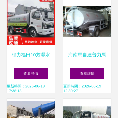
程力福田10方灑水
海南馬自達普力馬
車工廠直供 專業環
一款被時代銘記的
查看詳情
查看詳情
衛設備，服務城鄉
家用多功能車
更新時間：2026-06-19
更新時間：2026-06-19
17:38:18
12:30:27
清潔