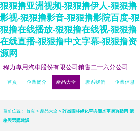
狠狠撸亚洲视频-狠狠撸伊人-狠狠撸
影视-狠狠撸影音-狠狠撸影院百度-狠
狠撸在线播放-狠狠撸在线视-狠狠撸
在线直播-狠狠撸中文字幕-狠狠撸资
源网
程力專用汽車股份有限公司銷售二十六分公司
首頁
企業簡介
產品大全
聯系我們
企業信息
當前位置：
首頁
>
產品大全
>
許昌園林綠化車與灑水車購買指南 價
格與選購建議