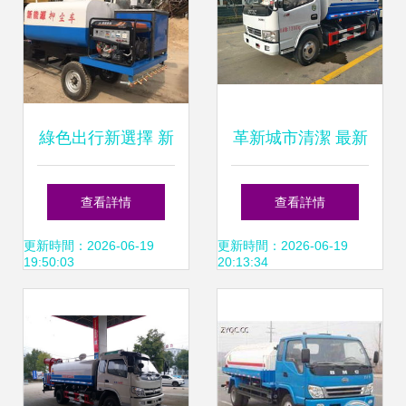
綠色出行新選擇 新
革新城市清潔 最新
能源環衛霧炮灑水
款智能灑水車全面
查看詳情
查看詳情
車與小電動四輪灑
解析
更新時間：2026-06-19
更新時間：2026-06-19
19:50:03
20:13:34
水車年前熱銷