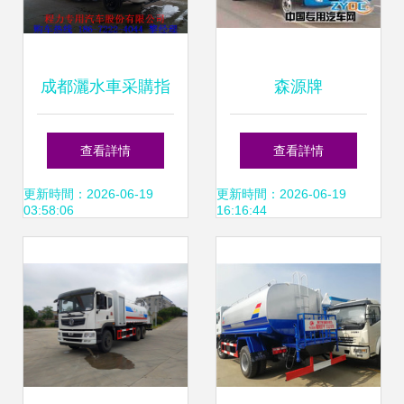
成都灑水車采購指
森源牌
南 銷售網點與物流
SMQ5100GSS型
查看詳情
查看詳情
運輸全解析
灑水車產品點評 城
更新時間：2026-06-19
更新時間：2026-06-19
03:58:06
16:16:44
市環衛與工程降塵
的可靠伙伴