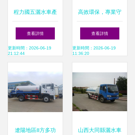
程力國五灑水車產
高效環保，專業守
品任你選擇 專業品
護——城市清潔與
查看詳情
查看詳情
質，多樣需求一網
綠化好幫手 灑水車
更新時間：2026-06-19
更新時間：2026-06-19
21:12:44
11:36:20
打盡
遼陽地區8方多功
山西大同縣灑水車