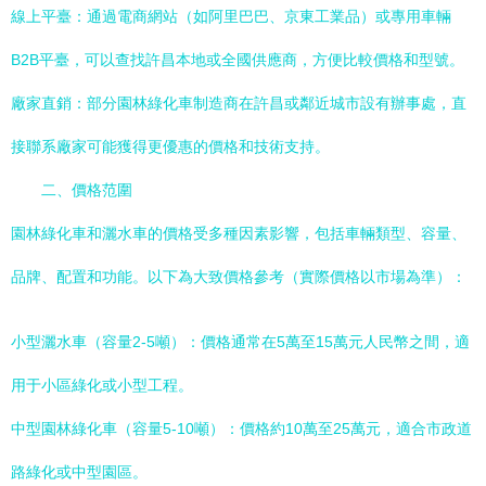
線上平臺：通過電商網站（如阿里巴巴、京東工業品）或專用車輛
B2B平臺，可以查找許昌本地或全國供應商，方便比較價格和型號。
廠家直銷：部分園林綠化車制造商在許昌或鄰近城市設有辦事處，直
接聯系廠家可能獲得更優惠的價格和技術支持。
二、價格范圍
園林綠化車和灑水車的價格受多種因素影響，包括車輛類型、容量、
品牌、配置和功能。以下為大致價格參考（實際價格以市場為準）：
小型灑水車（容量2-5噸）：價格通常在5萬至15萬元人民幣之間，適
用于小區綠化或小型工程。
中型園林綠化車（容量5-10噸）：價格約10萬至25萬元，適合市政道
路綠化或中型園區。